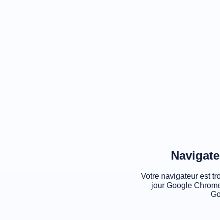
Navigate
Votre navigateur est tr
jour Google Chrome
Go