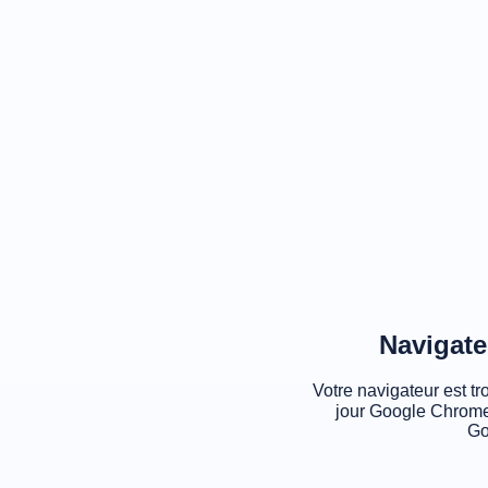
Navigate
Votre navigateur est tr
jour Google Chrome
Go