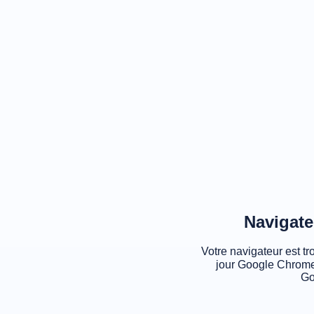
Navigate
Votre navigateur est tr
jour Google Chrome
Go