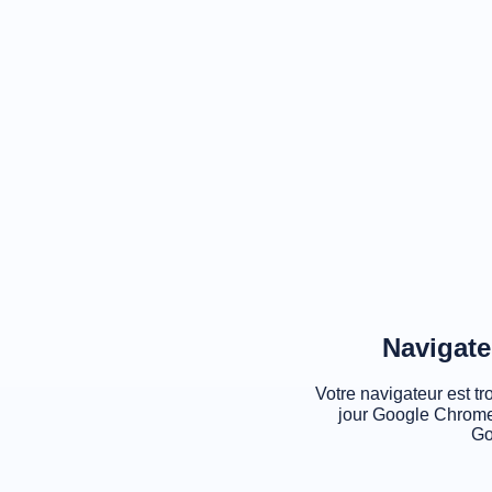
Navigate
Votre navigateur est tr
jour Google Chrome
Go