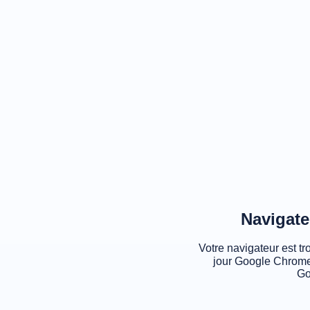
Navigate
Votre navigateur est tr
jour Google Chrome
Go