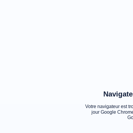
Navigate
Votre navigateur est tr
jour Google Chrome
Go