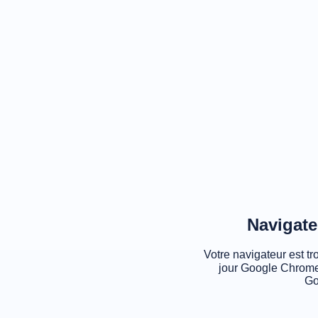
Navigate
Votre navigateur est tr
jour Google Chrome
Go