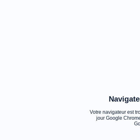
Navigate
Votre navigateur est tr
jour Google Chrome
Go