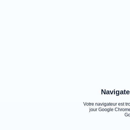
Navigate
Votre navigateur est tr
jour Google Chrome
Go