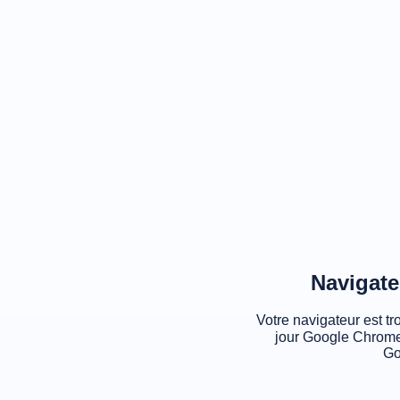
Navigate
Votre navigateur est tr
jour Google Chrome
Go