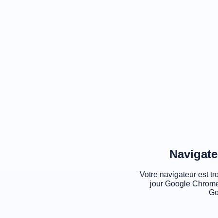
Navigate
Votre navigateur est tr
jour Google Chrome
Go