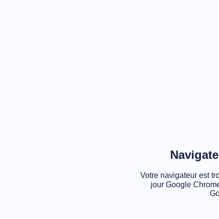
Navigate
Votre navigateur est tr
jour Google Chrome
Go