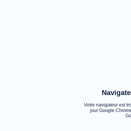
Navigate
Votre navigateur est tr
jour Google Chrome
Go