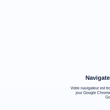
Navigate
Votre navigateur est tr
jour Google Chrome
Go