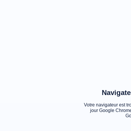
Navigate
Votre navigateur est tr
jour Google Chrome
Go