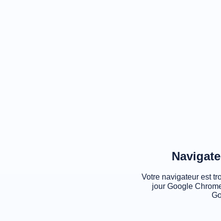
Navigate
Votre navigateur est tr
jour Google Chrome
Go