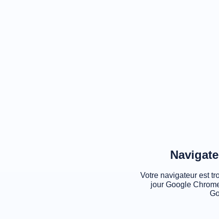
Navigate
Votre navigateur est tr
jour Google Chrome
Go