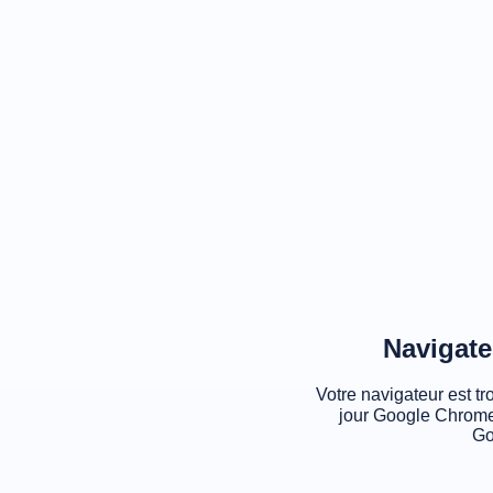
Navigate
Votre navigateur est tr
jour Google Chrome
Go