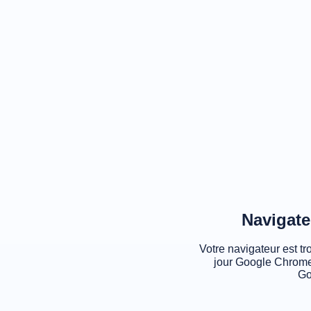
Navigate
Votre navigateur est tr
jour Google Chrome
Go