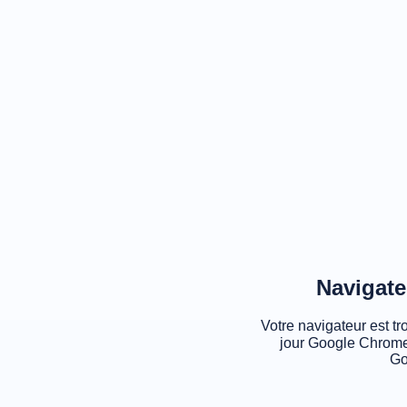
Navigate
Votre navigateur est tr
jour Google Chrome
Go