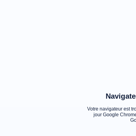
Navigate
Votre navigateur est tr
jour Google Chrome
Go