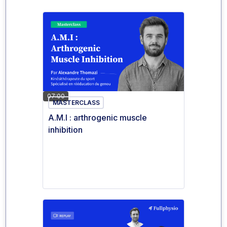
07:00
MASTERCLASS
A.M.I : arthrogenic muscle
inhibition